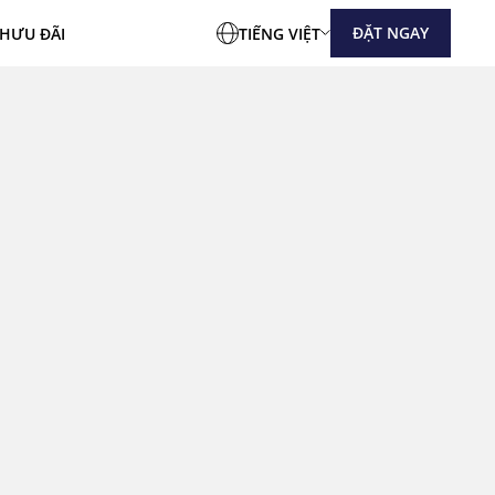
ĐẶT NGAY
CH
ƯU ĐÃI
TIẾNG VIỆT