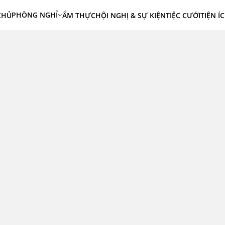
PHÒNG NGHỈ
CHỦ
ẨM THỰC
HỘI NGHỊ & SỰ KIỆN
TIỆC CƯỚI
TIỆN Í