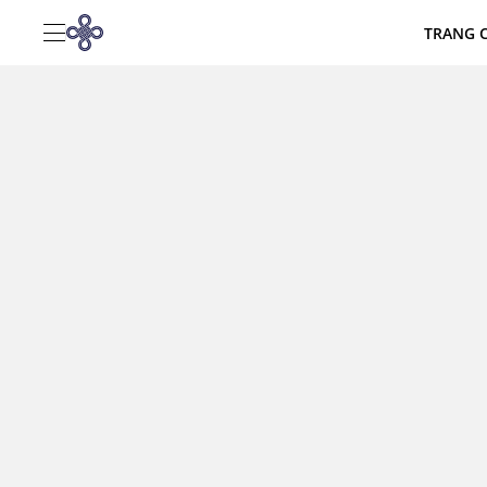
TRANG 
CAO ỐC VĂN PHÒNG DAEHA
CĂN HỘ CAO CẤP DAEHA
ĐIỂM ĐẾN
TIN TỨC
THƯ VIỆN
LIÊN HỆ
Thông tin liên lạc
360 P. Kim Mã, Giảng Võ, Hà Nội
+84 243 8315 000
reservation@daewoohotel.com